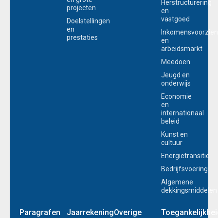
Herstructurering
projecten
en
vastgoed
Doelstellingen
en
Inkomensvoorzien
prestaties
en
arbeidsmarkt
Meedoen
Jeugd en
onderwijs
Economie
en
internationaal
beleid
Kunst en
cultuur
Energietransitie
Bedrijfsvoering
Algemene
dekkingsmiddelen
Paragrafen
Jaarrekening
Overige
Toegankelijkhei