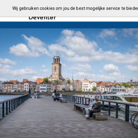
Algemeen
Jaarstukken 2025 in hoofdlijnen
Monitor
Programma
Wij gebruiken cookies om jou de best mogelijke service te bied
Jaarstukken 2025