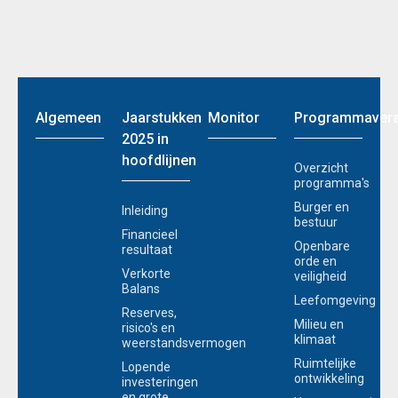
Algemeen
Jaarstukken
Monitor
Programmavera
2025 in
hoofdlijnen
Overzicht
programma's
Burger en
Inleiding
bestuur
Financieel
Openbare
resultaat
orde en
Verkorte
veiligheid
Balans
Leefomgeving
Reserves,
Milieu en
risico's en
klimaat
weerstandsvermogen
Ruimtelijke
Lopende
ontwikkeling
investeringen
en grote