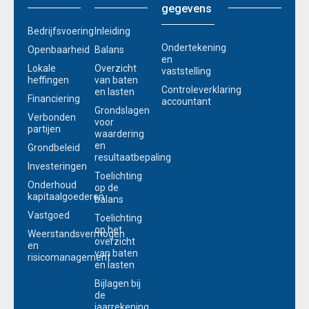
gegevens
Bedrijfsvoering
Inleiding
Ondertekening
Openbaarheid
Balans
en
Lokale
Overzicht
vaststelling
heffingen
van baten
Controleverklaring
en lasten
Financiering
accountant
Grondslagen
Verbonden
voor
partijen
waardering
en
Grondbeleid
resultaatbepaling
Investeringen
Toelichting
Onderhoud
op de
kapitaalgoederen
balans
Vastgoed
Toelichting
op het
Weerstandsvermogen
overzicht
en
van baten
risicomanagement
en lasten
Bijlagen bij
de
jaarrekening